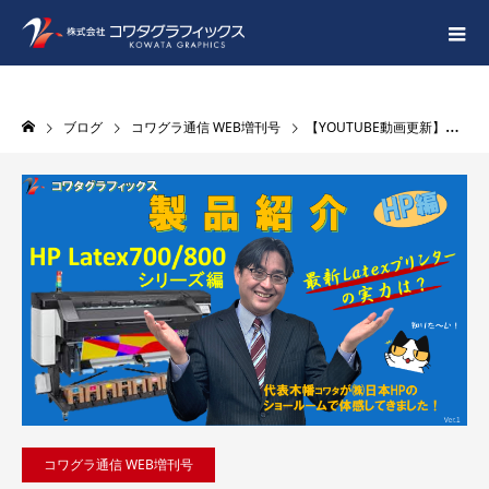
ブログ
コワグラ通信 WEB増刊号
【YOUTUBE動画更新】HP LATEX700/800シリーズ(HP Latex700W/HP LATEX800W)をメーカー日本HPショールームへ行って体感してきました！
コワグラ通信 WEB増刊号