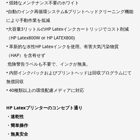
• 煩雑なメンテナンス不要のホワイト
•自動のインク再循環システム&プリントヘッドクリーニング機能
により手動作業を低減
•大容量3リットルのHP Latexインクカートリッジでコスト削減
（HP Latex800W or HP LATEX800)
• 革新的な水性HP Latexインクを使用。有害大気汚染物質
（HAP）を含有せず
危険警告ラベルも不要で、インクが無臭。
• 内部インクバックおよびプリントヘッドは回収プログラムにて
無償回収
• 40種類以上の環境配慮メディアに対応
HP Latexプリンターのコンセプト通り
・速乾性
・簡単操作
・無臭安全