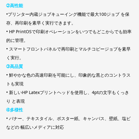
➁高性能
•プリンター内蔵ジョブキューイング機能で最大100ジョブ を保
存、再印刷を素早く実行できます。
• HP PrintOSで印刷オペレーションをいつでもどこからでも効率
的に管理。
• スマートフロントパネルで再印刷とマルチコピージョブを素早
く実行。
➂高品質
• 鮮やかな色の高速印刷を可能にし、印象的な黒とのコントラス
トも実現
• 新しいHP Latexプリントヘッドを使用し、4ptの文字もくっき
り と表現
➃多様性
• バナー、テキスタイル、ポスター紙、キャンバス、壁紙、塩ビ
などの 幅広いメディアに対応