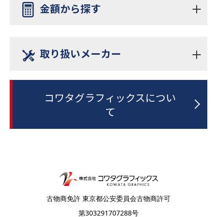
金額から探す
ポスタープリンター
B0
CAD・図面
¥～¥200,000
溶剤プリンター
取り扱いメーカー
A2
写真・アート
¥200,000～¥500,000
昇華転写プリンター
54インチ以上
コワタグラフィックスについ
HP
Epson
サインディスプレイ
¥500,000～¥1,000,000
て
カッティングプロッター
64インチ
横断幕・懸垂幕
Ricoh
Roland
¥1,000,000～¥2,000,000
シュレッダー
壁面
ACCO
Neschen
¥2,000,000～¥3,000,000
ラミネーター
BRANDS
古物商免許 東京都公安委員会古物商許可
¥3,000,000～
第303291707288号