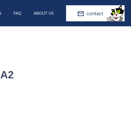
G
FAQ
ABOUT US
:
A2