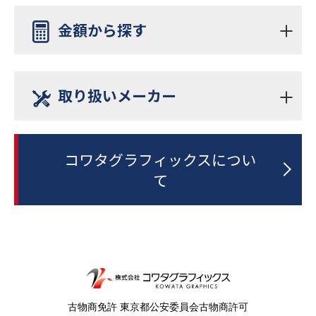
ポスター・POP
金額から探す
ポスタープリンター
B0
CAD・図面
¥～¥200,000
溶剤プリンター
取り扱いメーカー
A2
写真・アート
¥200,000～¥500,000
昇華転写プリンター
54インチ以上
コワタグラフィックスについ
HP
Epson
サインディスプレイ
¥500,000～¥1,000,000
て
カッティングプロッター
64インチ
横断幕・懸垂幕
Ricoh
Roland
¥1,000,000～¥2,000,000
シュレッダー
壁面
ACCO
Neschen
¥2,000,000～¥3,000,000
ラミネーター
BRANDS
古物商免許 東京都公安委員会古物商許可